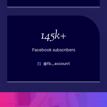
145k+
1
4
5
k
Facebook subscribers
+
@fb_account