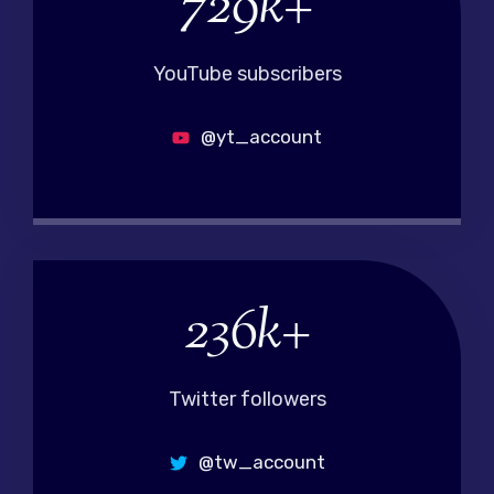
729k+
2
9
k
YouTube subscribers
+
@yt_account
236k+
2
3
6
k
Twitter followers
+
@tw_account